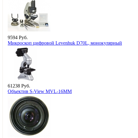
9
594
Руб.
Микроскоп цифровой Levenhuk D70L, монокулярный
61
238
Руб.
Объектив S-View MVL-16MM