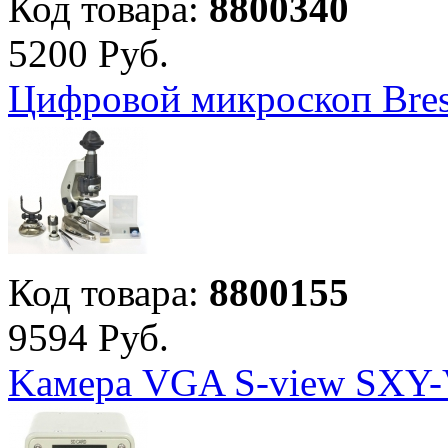
Код товара:
8800340
5
200
Руб.
Цифровой микроскоп Bres
Код товара:
8800155
9
594
Руб.
Kамера VGA S-view SXY