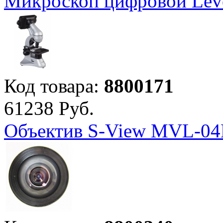
Микроскоп цифровой Lev
Код товара:
8800171
61
238
Руб.
Объектив S-View MVL-