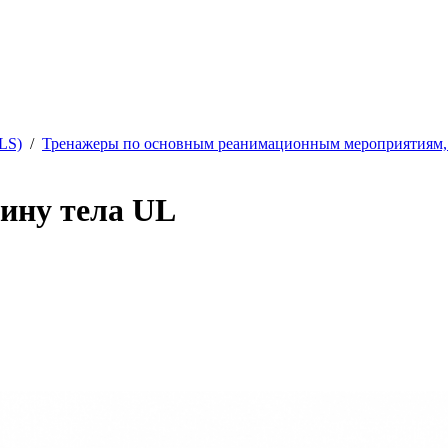
LS)
/
Тренажеры по основным реанимационным мероприятиям,
ину тела UL