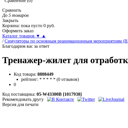
Сравнение
(
0
)
Сравнить
До 5 товаров
Закрыть
Корзина
:
пока пусто
0
руб.
Оформить заказ
Каталог товаров
▼
▲
/
Симуляторы по основным реанимационным мероприятиям (B
Благодарим вас за ответ
Тренажер-жилет для отработк
Код товара:
8808449
рейтинг:
*
*
*
*
*
(
0 отзывов
)
0
Код поставщика:
05-W43300B [1017938]
Рекомендовать другу
Версия для печати