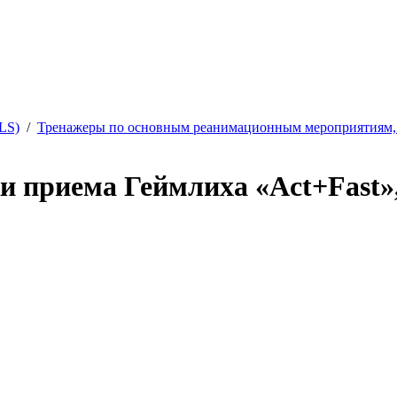
LS)
/
Тренажеры по основным реанимационным мероприятиям,
и приема Геймлиха «Act+Fast»