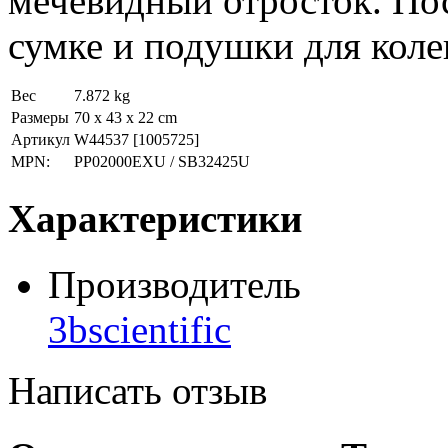
мечевидный отросток. По
сумке и подушки для коле
Вес
7.872 kg
Размеры
70 x 43 x 22 cm
Артикул
W44537
[1005725]
MPN:
PP02000EXU / SB32425U
Характеристики
Производитель
3bscientific
Написать отзыв