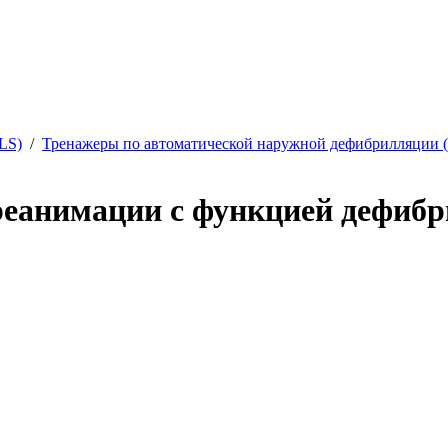
LS)
/
Тренажеры по автоматической наружной дефибрилляции 
реанимации с функцией дефиб