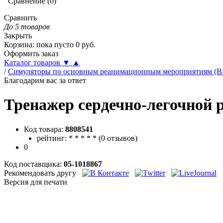
Сравнение
(
0
)
Сравнить
До 5 товаров
Закрыть
Корзина
:
пока пусто
0
руб.
Оформить заказ
Каталог товаров
▼
▲
/
Симуляторы по основным реанимационным мероприятиям (B
Благодарим вас за ответ
Тренажер сердечно-легочной 
Код товара:
8808541
рейтинг:
*
*
*
*
*
(
0 отзывов
)
0
Код поставщика:
05-1018867
Рекомендовать другу
Версия для печати