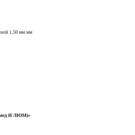
иной 1,50 мм мм
ромед И ЛЮМ)»