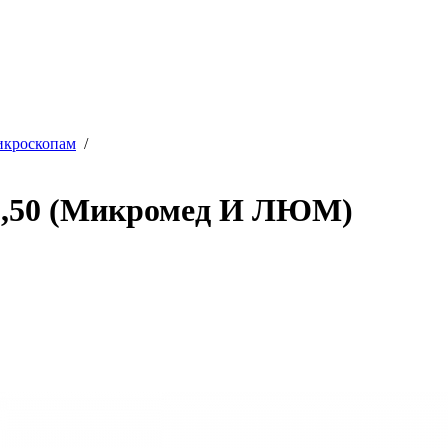
икроскопам
/
/1,50 (Микромед И ЛЮМ)