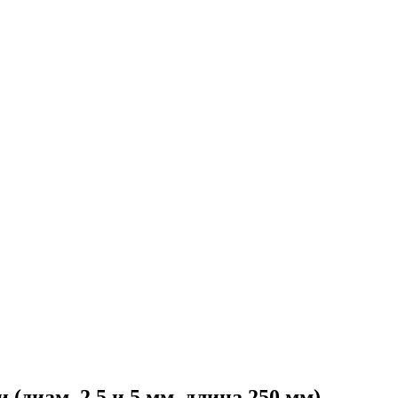
диам. 2,5 и 5 мм, длина 250 мм)