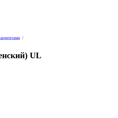
пациентами
/
енский) UL
♦