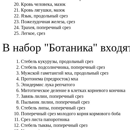
20.
Кровь человека, мазок
21.
Кровь лягушки, мазок
22.
Язык, продольный срез
23.
Пожелудочная железа, срез
24.
Трахея, поперечный срез
25.
Легкое, срез
В набор "Ботаника" входя
1.
Стебель кукурузы, продольный срез
2.
Стебель подсолнечника, поперечный срез
3.
Мужской гаметангий мха, продольный срез
4.
Протонема (предросток) мха
5.
Эпидермис лука репчатого
6.
Митотическое деление в клетках корневого кончика
7.
Завязь лилии, поперечный срез
8.
Пыльник лилии, поперечный срез
9.
Стебель липы, поперечный срез
10.
Поперечный срез молодого корня кормового боба
11.
Срез листа папоротника
12.
Стебель тыквы, поперечный срез