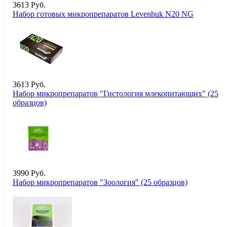
3
613
Руб.
Набор готовых микропрепаратов Levenhuk N20 NG
3
613
Руб.
Набор микропрепаратов "Гистология млекопитающих" (25
образцов)
3
990
Руб.
Набор микропрепаратов "Зоология" (25 образцов)