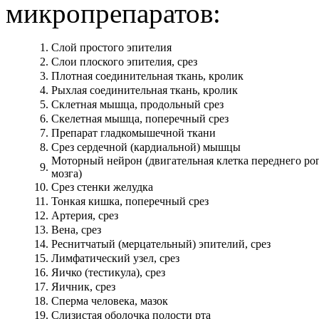
микропрепаратов:
1.
Слой простого эпителия
2.
Слои плоского эпителия, срез
3.
Плотная соединительная ткань, кролик
4.
Рыхлая соединительная ткань, кролик
5.
Склетная мышца, продольный срез
6.
Скелетная мышца, поперечный срез
7.
Препарат гладкомышечной ткани
8.
Срез сердечной (кардиальной) мышцы
Моторный нейрон (двигательная клетка переднего ро
9.
мозга)
10.
Срез стенки желудка
11.
Тонкая кишка, поперечный срез
12.
Артерия, срез
13.
Вена, срез
14.
Реснитчатый (мерцательный) эпителий, срез
15.
Лимфатический узел, срез
16.
Яичко (тестикула), срез
17.
Яичник, срез
18.
Сперма человека, мазок
19.
Слизистая оболочка полости рта