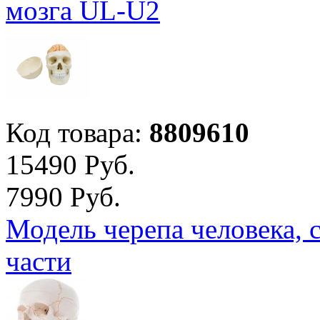
мозга UL-U2
Код товара:
8809610
15
490
Руб.
7
990
Руб.
Модель черепа человека, 
части