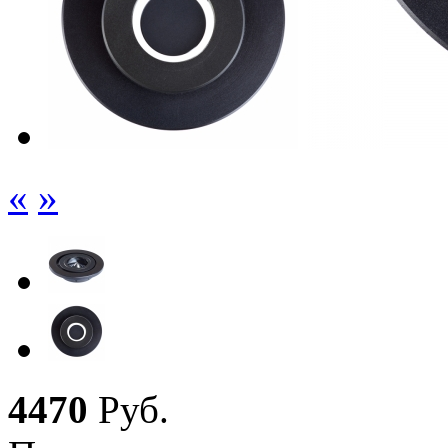
«
»
4
470
Руб.