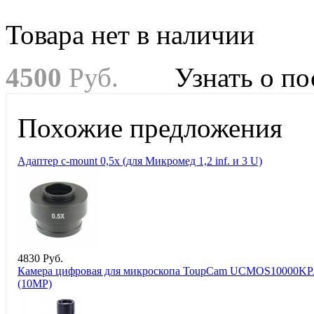
Товара нет в наличии
4
500
Руб.
Узнать о п
Похожие предложения
Адаптер c-mount 0,5х (для Микромед 1,2 inf. и 3 U)
4
830
Руб.
Камера цифровая для микроскопа ToupCam UCMOS10000K
(10MP)