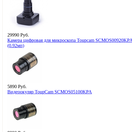
29
990
Руб.
Камера цифровая для микроскопа Toupcam SCMOS00920KP
(0.92мп)
5
890
Руб.
Видеоокуляр ToupCam SCMOS05100KPA