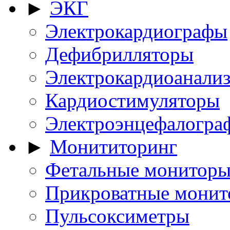
►
ЭКГ
Электрокардиографы
Дефибрилляторы
Электрокардиоанали
Кардиостимуляторы
Электроэнцефалогра
►
Монититоринг
Фетальные монитор
Прикроватные мони
Пульсоксиметры