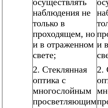
осуществлять
ос
наблюдения не
на
только в
то
проходящем, но
пр
и в отраженном
и 
свете;
св
2. Стеклянная
2.
оптика с
оп
многослойным
мн
просветляющим
пр