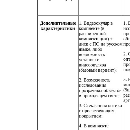
Дополнительные
1. Видеоокуляр в
1. 
характеристики
комплекте (в
исс
расширенной
пр
комплектации) +
объ
диск с ПО на русском
про
языке, либо
2. 
возможность
опт
установки
пр
видеоокуляра
по
(базовый вариант);
3. 
2. Возможность
ми
исследования
(5ш
прозрачных объектов
раз
в проходящем свете;
арт
3. Стеклянная оптика
с просветляющим
покрытием;
4. В комплекте