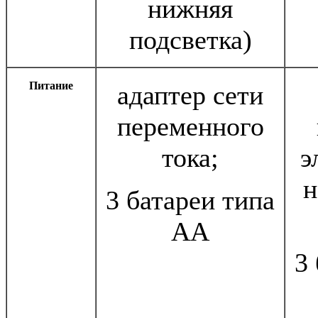
нижняя
подсветка)
Питание
адаптер сети
переменного
тока;
э
н
3 батареи типа
AA
3