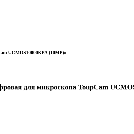
pCam UCMOS10000KPA (10MP)»
цифровая для микроскопа ToupCam UCMO