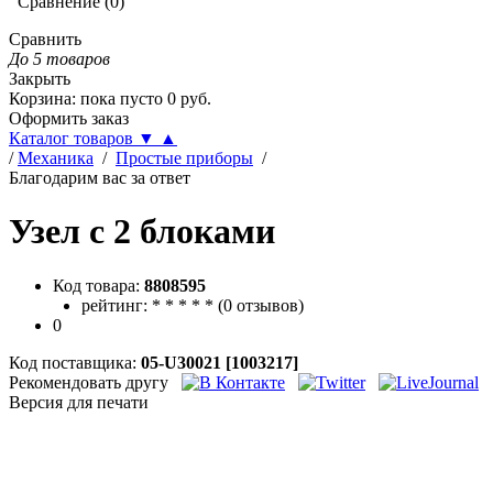
Сравнение
(
0
)
Сравнить
До 5 товаров
Закрыть
Корзина
:
пока пусто
0
руб.
Оформить заказ
Каталог товаров
▼
▲
/
Механика
/
Простые приборы
/
Благодарим вас за ответ
Узел с 2 блоками
Код товара:
8808595
рейтинг:
*
*
*
*
*
(
0 отзывов
)
0
Код поставщика:
05-U30021 [1003217]
Рекомендовать другу
Версия для печати