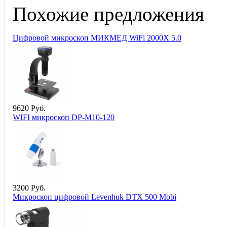
Похожие предложения
Цифровой микроскоп МИКМЕД WiFi 2000Х 5.0
9
620
Руб.
WIFI микроскоп DP-M10-120
3
200
Руб.
Микроскоп цифровой Levenhuk DTX 500 Mobi