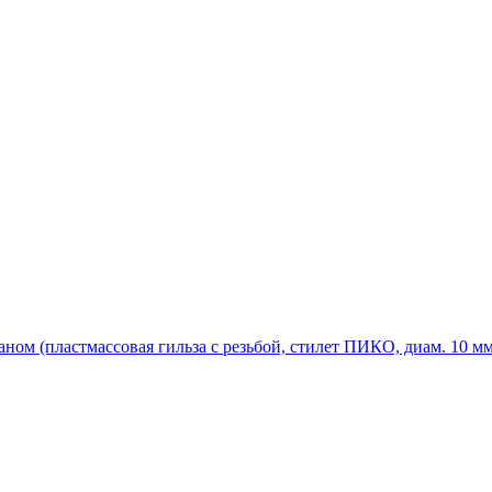
ом (пластмассовая гильза с резьбой, стилет ПИКО, диам. 10 мм