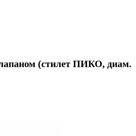
лапаном (стилет ПИКО, диам.
♦