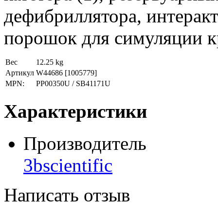
дефибриллятора, интерак
порошок для симуляции кр
Вес
12.25 kg
Артикул
W44686
[1005779]
MPN:
PP00350U / SB41171U
Характеристики
Производитель
3bscientific
Написать отзыв