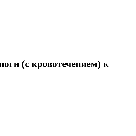
оги (с кровотечением) к
♦