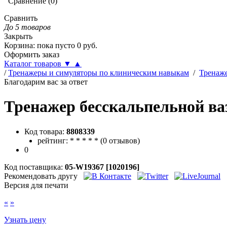
Сравнение
(
0
)
Сравнить
До 5 товаров
Закрыть
Корзина
:
пока пусто
0
руб.
Оформить заказ
Каталог товаров
▼
▲
/
Тренажеры и симуляторы по клиническим навыкам
/
Тренаж
Благодарим вас за ответ
Тренажер бесскальпельной ва
Код товара:
8808339
рейтинг:
*
*
*
*
*
(
0 отзывов
)
0
Код поставщика:
05-W19367 [1020196]
Рекомендовать другу
Версия для печати
«
»
Узнать цену