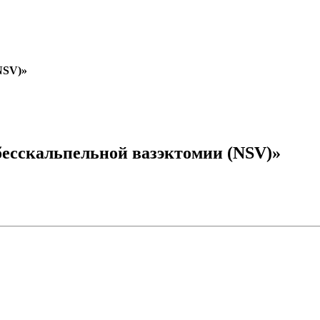
NSV)»
бесскальпельной вазэктомии (NSV)»