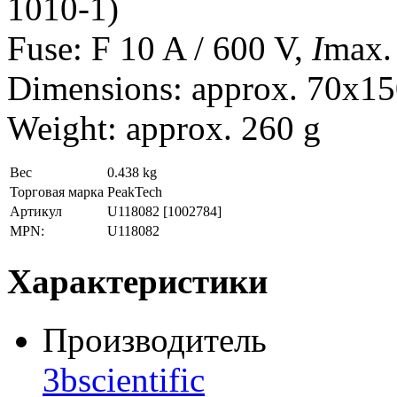
1010-1)
Fuse: F 10 A / 600 V,
I
max. 
Dimensions: approx. 70x
Weight: approx. 260 g
Вес
0.438 kg
Торговая марка
PeakTech
Артикул
U118082
[1002784]
MPN:
U118082
Характеристики
Производитель
3bscientific