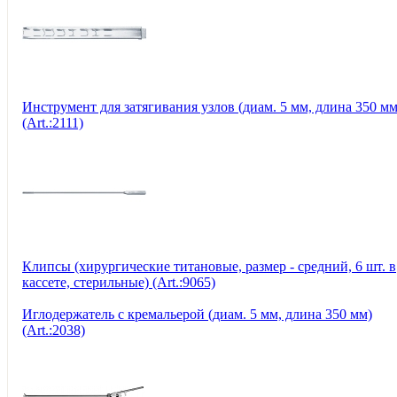
Инструмент для затягивания узлов (диам. 5 мм, длина 350 мм
(Art.:2111)
Клипсы (хирургические титановые, размер - средний, 6 шт. в
кассете, стерильные) (Art.:9065)
Иглодержатель с кремальерой (диам. 5 мм, длина 350 мм)
(Art.:2038)