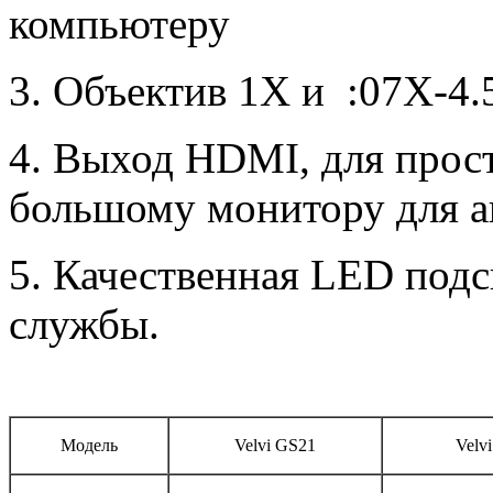
компьютеру
3.
Объектив
1X
и
:07X-4.
4. Выход
HDMI
, для прос
большому монитору для а
5. Качественная
LED
подс
службы.
Модель
Velvi GS21
Velv