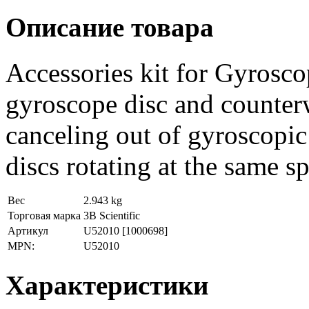
Описание товара
Accessories kit for Gyrosc
gyroscope disc and counter
canceling out of gyroscopi
discs rotating at the same s
Вес
2.943 kg
Торговая марка
3B Scientific
Артикул
U52010
[1000698]
MPN:
U52010
Характеристики