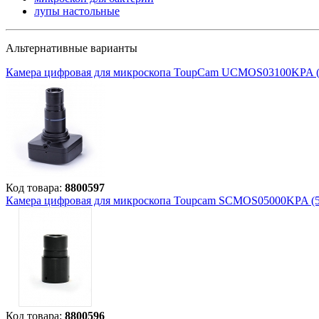
лупы настольные
Альтернативные варианты
Камера цифровая для микроскопа ToupCam UCMOS03100KPA 
Код товара:
8800597
Камера цифровая для микроскопа Toupcam SCMOS05000KPA (
Код товара:
8800596