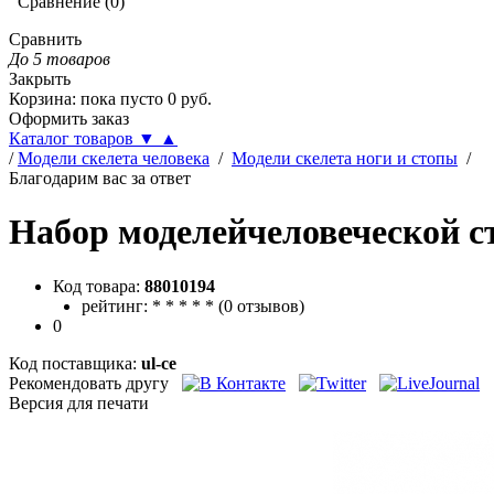
Сравнение
(
0
)
Сравнить
До 5 товаров
Закрыть
Корзина
:
пока пусто
0
руб.
Оформить заказ
Каталог товаров
▼
▲
/
Модели скелета человека
/
Модели скелета ноги и стопы
/
Благодарим вас за ответ
Набор моделейчеловеческой с
Код товара:
88010194
рейтинг:
*
*
*
*
*
(
0 отзывов
)
0
Код поставщика:
ul-ce
Рекомендовать другу
Версия для печати