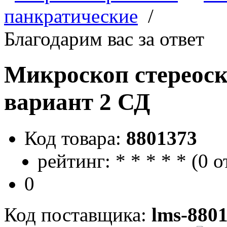
панкратические
/
Благодарим вас за ответ
Микроскоп стереос
вариант 2 СД
Код товара:
8801373
рейтинг:
*
*
*
*
*
(
0 о
0
Код поставщика:
lms-880