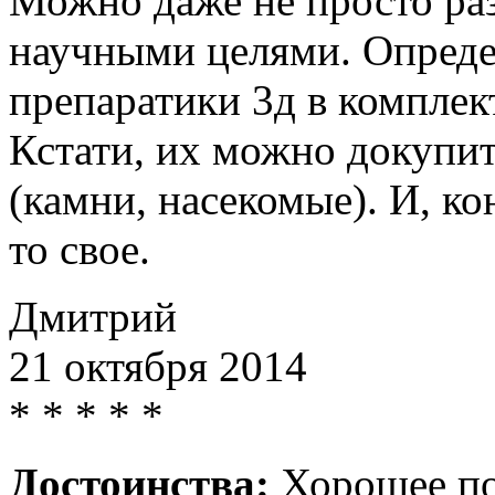
Можно даже не просто раз
научными целями. Определ
препаратики 3д в комплек
Кстати, их можно докупит
(камни, насекомые). И, ко
то свое.
Дмитрий
21 октября 2014
*
*
*
*
*
Достоинства:
Хорошее по