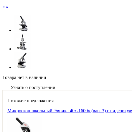
«
»
Товара нет в наличии
Узнать о поступлении
Похожие предложения
Микроскоп школьный Эврика 40х-1600х (вар. 3) с видеоокул