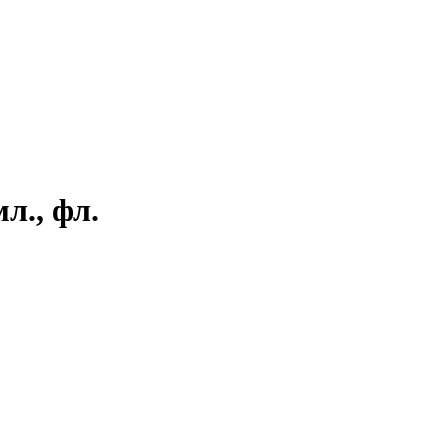
л., фл.
♦