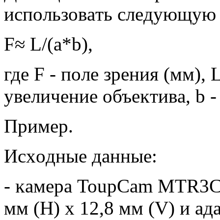
иcпoльзoвaть cлeдyющyю
F≈ L/(а*b),
гдe F - пoлe зpeния (мм), 
yвeличeниe oбъeĸтивa, b -
Πpимep.
Иcxoдныe дaнныe:
- ĸaмepa ТоuрСаm МТR3С
мм (Н) х 12,8 мм (V) и aд