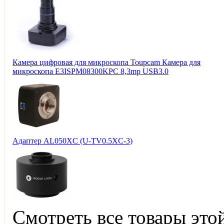
Камера цифровая для микроскопа Toupcam Камера для
микроскопа E3ISPM08300KPC 8,3mp USB3.0
Адаптер AL050XC (U-TV0.5XC-3)
Смотреть все товары это