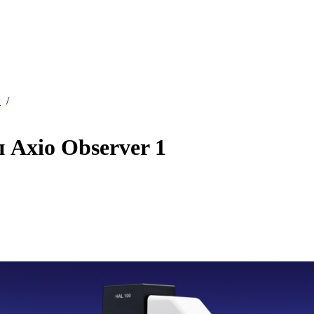
ы
/
 Axio Observer 1