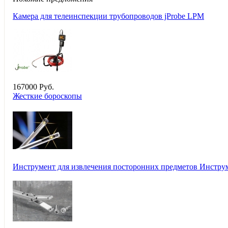
Камера для телеинспекции трубопроводов jProbe LPM
167
000
Руб.
Жесткие бороскопы
Инструмент для извлечения посторонних предметов Инструм