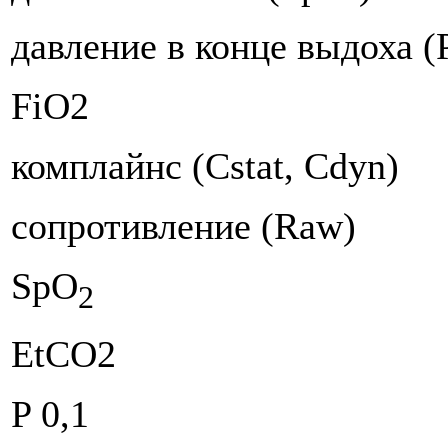
давление в конце выдоха 
FiO2
комплайнс (Cstat, Cdyn)
сопротивление (Raw)
SpO
2
EtCO2
P 0,1