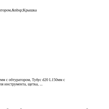
уратором,&nbsp;Крышка
0мм с обтуратором, Тубус d20 L150мм с
 инструмента, щетка, ...