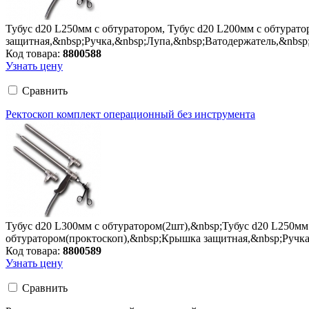
Тубус d20 L250мм с обтуратором, Тубус d20 L200мм с обтурат
защитная,&nbsp;Ручка,&nbsp;Лупа,&nbsp;Ватодержатель,&nbsp;
Код товара:
8800588
Узнать цену
Сравнить
Ректоскоп комплект операционный без инструмента
Тубус d20 L300мм с обтуратором(2шт),&nbsp;Тубус d20 L250мм 
обтуратором(проктоскоп),&nbsp;Крышка защитная,&nbsp;Ручка,&
Код товара:
8800589
Узнать цену
Сравнить