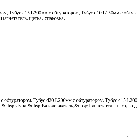
ором, Тубус d15 L200мм с обтуратором, Тубус d10 L150мм с обт
Нагнетатель, щетка, Упаковка.
с обтуратором, Тубус d20 L200мм с обтуратором, Тубус d15 L20
nbsp;Лупа,&nbsp;Ватодержатель,&nbsp;Нагнетатель, насадка для