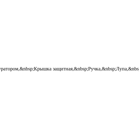
туратором,&nbsp;Крышка защитная,&nbsp;Ручка,&nbsp;Лупа,&nbs